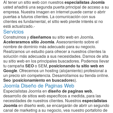
Al tener un sitio web con nuestros
especialistas Joomla
usted añadirá una segunda puerta principal de acceso a su
empresa. Nuestra imagen en internet puede cerrar o abrir
puertas a futuros clientes. La comunicación con sus
clientes es fundamental, el sitio web pierde interés si no
está actualizado.-
Servicios
Construimos y
diseñamos
su sitio web en Joomla.
Aceleraramos sitio Joomla
. Asesoramiento sobre el
nombre de dominio más adecuado para su negocio.
Realizamos un estudio para ofrecer a nuestros clientes la
solución más adecuada a sus necesidades. Damos de alta
su sitio web en los principales buscadores. Podemos llevar
tu campaña
SEO
o SEM,
posicionando tu sitio web en
Google
. Ofrecemos un hosting (alojamiento) profesional a
un precio sin competencia. Desarrollamos su tienda online.
Seo
(
posicionamiento en buscadore
s).
Joomla Diseño de Paginas Web
Especialistas Joomla en
diseño de paginas web
,
desarrollo de sitios web específicos a medida, para las
necesidades de nuestros clientes. Nuestros
especialistas
Joomla
en diseño web, se encargarán de abrir un segundo
canal de marketing a su negocio, vea nuestro portafolio de